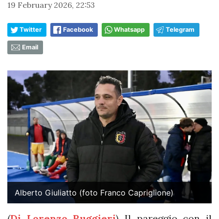
19 February 2026, 22:53
Twitter
Facebook
Whatsapp
Telegram
Email
Alberto Giuliatto (foto Franco Capriglione)
(
Di Lorenzo Ruggieri
) Il pareggio con il