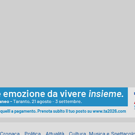
Cronaca
Politica
Attualità
Cultura, Musica e Spettacol