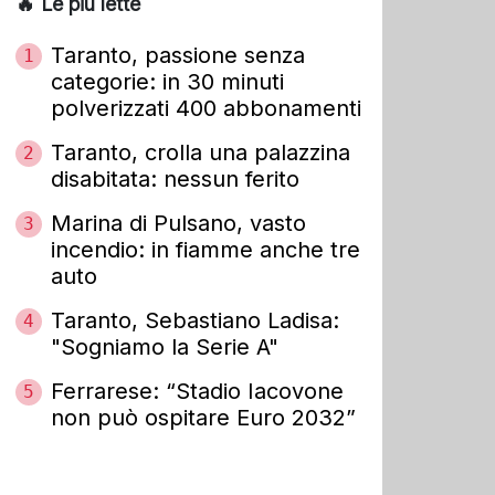
🔥 Le più lette
Taranto, passione senza
1
categorie: in 30 minuti
polverizzati 400 abbonamenti
Taranto, crolla una palazzina
2
disabitata: nessun ferito
Marina di Pulsano, vasto
3
incendio: in fiamme anche tre
auto
Taranto, Sebastiano Ladisa:
4
"Sogniamo la Serie A"
Ferrarese: “Stadio Iacovone
5
non può ospitare Euro 2032”