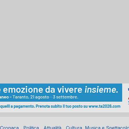
Cronaca
Politica
Attualità
Cultura, Musica e Spettacol