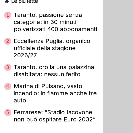
🔥 Le più lette
Taranto, passione senza
1
categorie: in 30 minuti
polverizzati 400 abbonamenti
Eccellenza Puglia, organico
2
ufficiale della stagione
2026/27
Taranto, crolla una palazzina
3
disabitata: nessun ferito
Marina di Pulsano, vasto
4
incendio: in fiamme anche tre
auto
Ferrarese: “Stadio Iacovone
5
non può ospitare Euro 2032”