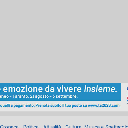
Cronaca
Politica
Attualità
Cultura, Musica e Spettacol