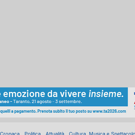
Cronaca
Politica
Attualità
Cultura, Musica e Spettacol