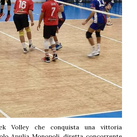
tek Volley che conquista una vittoria
olo Apulia Monopoli, diretta concorrente