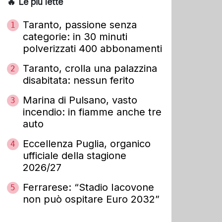
🔥 Le più lette
Taranto, passione senza
1
categorie: in 30 minuti
polverizzati 400 abbonamenti
Taranto, crolla una palazzina
2
disabitata: nessun ferito
Marina di Pulsano, vasto
3
incendio: in fiamme anche tre
auto
Eccellenza Puglia, organico
4
ufficiale della stagione
2026/27
Ferrarese: “Stadio Iacovone
5
non può ospitare Euro 2032”