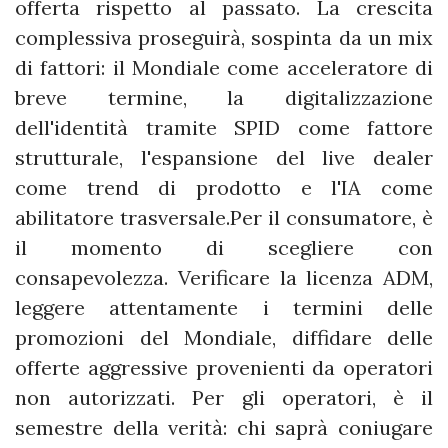
offerta rispetto al passato. La crescita
complessiva proseguirà, sospinta da un mix
di fattori: il Mondiale come acceleratore di
breve termine, la digitalizzazione
dell'identità tramite SPID come fattore
strutturale, l'espansione del live dealer
come trend di prodotto e l'IA come
abilitatore trasversale.Per il consumatore, è
il momento di scegliere con
consapevolezza. Verificare la licenza ADM,
leggere attentamente i termini delle
promozioni del Mondiale, diffidare delle
offerte aggressive provenienti da operatori
non autorizzati. Per gli operatori, è il
semestre della verità: chi saprà coniugare