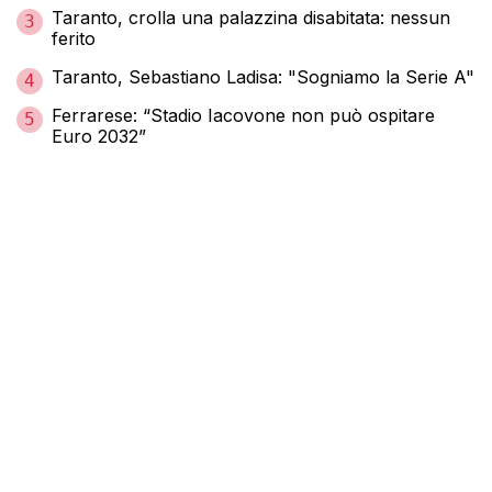
Taranto, crolla una palazzina disabitata: nessun
3
ferito
Taranto, Sebastiano Ladisa: "Sogniamo la Serie A"
4
Ferrarese: “Stadio Iacovone non può ospitare
5
Euro 2032”