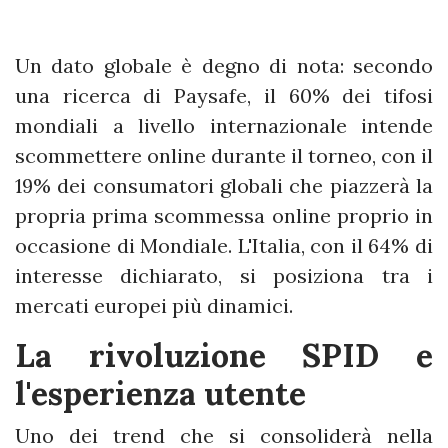
Un dato globale è degno di nota: secondo
una ricerca di Paysafe, il 60% dei tifosi
mondiali a livello internazionale intende
scommettere online durante il torneo, con il
19% dei consumatori globali che piazzerà la
propria prima scommessa online proprio in
occasione di Mondiale. L'Italia, con il 64% di
interesse dichiarato, si posiziona tra i
mercati europei più dinamici.
La rivoluzione SPID e
l'esperienza utente
Uno dei trend che si consoliderà nella