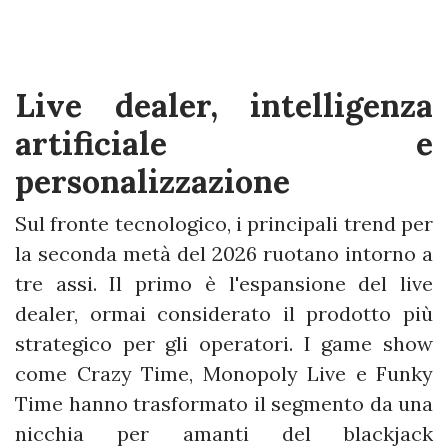
Live dealer, intelligenza
artificiale e
personalizzazione
Sul fronte tecnologico, i principali trend per
la seconda metà del 2026 ruotano intorno a
tre assi. Il primo è l'espansione del live
dealer, ormai considerato il prodotto più
strategico per gli operatori. I game show
come Crazy Time, Monopoly Live e Funky
Time hanno trasformato il segmento da una
nicchia per amanti del blackjack