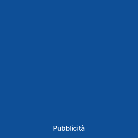
Pubblicità