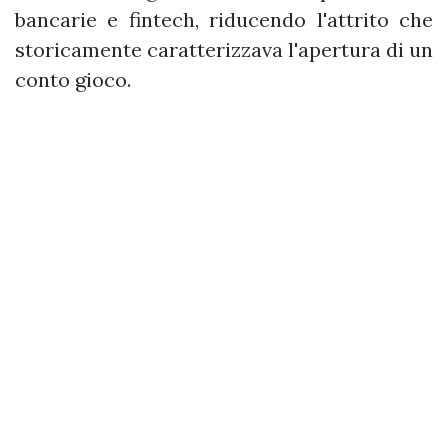
bancarie e fintech, riducendo l'attrito che
storicamente caratterizzava l'apertura di un
conto gioco.