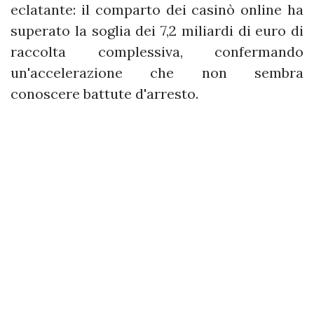
eclatante: il comparto dei casinò online ha
superato la soglia dei 7,2 miliardi di euro di
raccolta complessiva, confermando
un'accelerazione che non sembra
conoscere battute d'arresto.