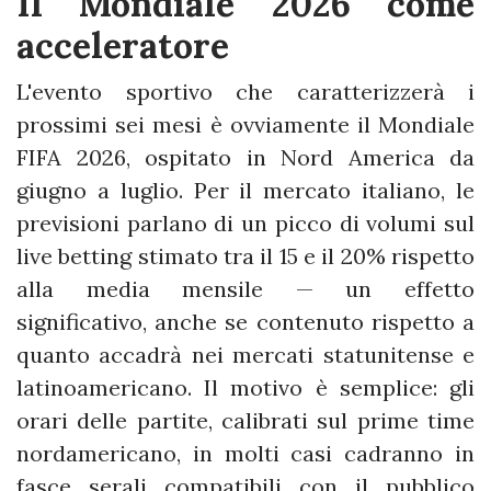
Il Mondiale 2026 come
acceleratore
L'evento sportivo che caratterizzerà i
prossimi sei mesi è ovviamente il Mondiale
FIFA 2026, ospitato in Nord America da
giugno a luglio. Per il mercato italiano, le
previsioni parlano di un picco di volumi sul
live betting stimato tra il 15 e il 20% rispetto
alla media mensile — un effetto
significativo, anche se contenuto rispetto a
quanto accadrà nei mercati statunitense e
latinoamericano. Il motivo è semplice: gli
orari delle partite, calibrati sul prime time
nordamericano, in molti casi cadranno in
fasce serali compatibili con il pubblico