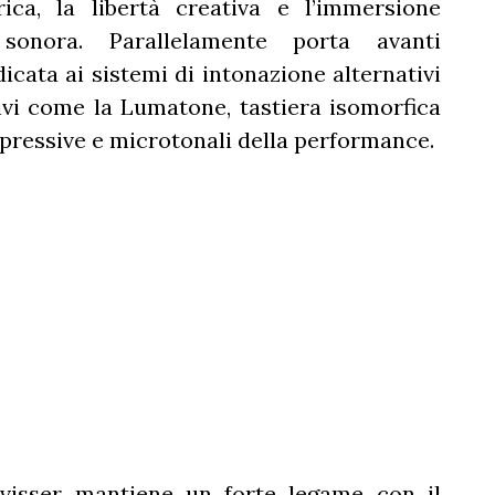
rica, la libertà creativa e l’immersione
za sonora. Parallelamente porta avanti
icata ai sistemi di intonazione alternativi
ivi come la Lumatone, tastiera isomorfica
spressive e microtonali della performance.
evisser mantiene un forte legame con il