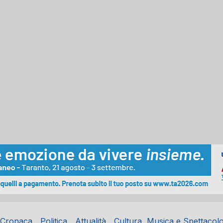
Cronaca
Politica
Attualità
Cultura, Musica e Spettacol