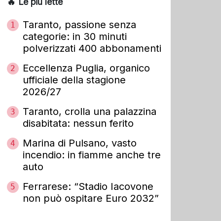
🔥 Le più lette
Taranto, passione senza
1
categorie: in 30 minuti
polverizzati 400 abbonamenti
Eccellenza Puglia, organico
2
ufficiale della stagione
2026/27
Taranto, crolla una palazzina
3
disabitata: nessun ferito
Marina di Pulsano, vasto
4
incendio: in fiamme anche tre
auto
Ferrarese: “Stadio Iacovone
5
non può ospitare Euro 2032”