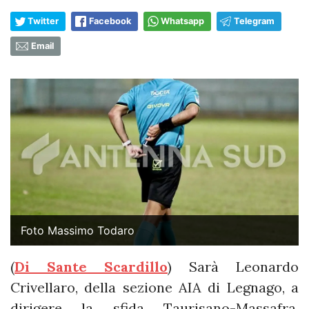
Twitter
Facebook
Whatsapp
Telegram
Email
Foto Massimo Todaro
(
Di Sante Scardillo
) Sarà Leonardo
Crivellaro, della sezione AIA di Legnago, a
dirigere la sfida Taurisano-Massafra.