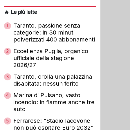
🔥 Le più lette
Taranto, passione senza
1
categorie: in 30 minuti
polverizzati 400 abbonamenti
Eccellenza Puglia, organico
2
ufficiale della stagione
2026/27
Taranto, crolla una palazzina
3
disabitata: nessun ferito
Marina di Pulsano, vasto
4
incendio: in fiamme anche tre
auto
Ferrarese: “Stadio Iacovone
5
non può ospitare Euro 2032”