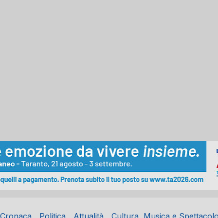
Cronaca
Politica
Attualità
Cultura, Musica e Spettacol