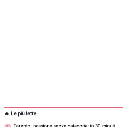
🔥 Le più lette
Taranto, passione senza categorie: in 30 minuti
1