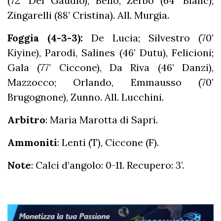
(72’ Del Gaudio), Bello, Zerbo (64’ Blanc);
Zingarelli (88’ Cristina). All. Murgia.
Foggia (4-3-3):
De Lucia; Silvestro (70’
Kiyine), Parodi, Salines (46’ Dutu), Felicioni;
Gala (77’ Ciccone), Da Riva (46’ Danzi),
Mazzocco; Orlando, Emmausso (70’
Brugognone), Zunno. All. Lucchini.
Arbitro
: Maria Marotta di Sapri.
Ammoniti
: Lenti (T), Ciccone (F).
Note
: Calci d’angolo: 0-11. Recupero: 3’.