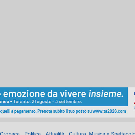
Cronaca
Politica
Attualità
Cultura, Musica e Spettacol