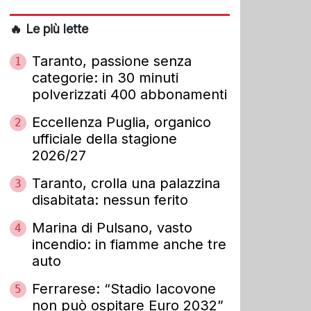
🔥 Le più lette
Taranto, passione senza
1
categorie: in 30 minuti
polverizzati 400 abbonamenti
Eccellenza Puglia, organico
2
ufficiale della stagione
2026/27
Taranto, crolla una palazzina
3
disabitata: nessun ferito
Marina di Pulsano, vasto
4
incendio: in fiamme anche tre
auto
Ferrarese: “Stadio Iacovone
5
non può ospitare Euro 2032”