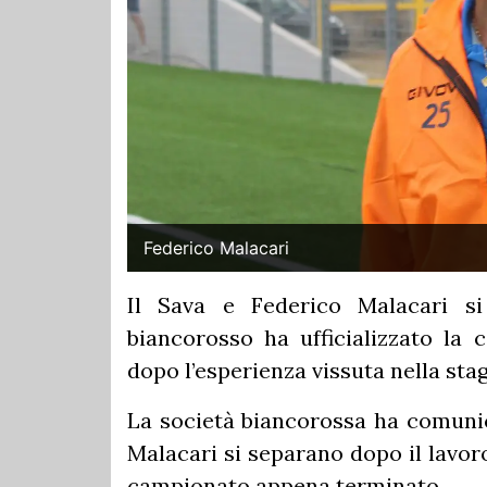
Federico Malacari
Il Sava e Federico Malacari s
biancorosso ha ufficializzato la 
dopo l’esperienza vissuta nella st
La società biancorossa ha comunic
Malacari si separano dopo il lavor
campionato appena terminato.