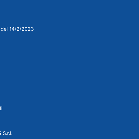
3 del 14/2/2023
li
 S.r.l.