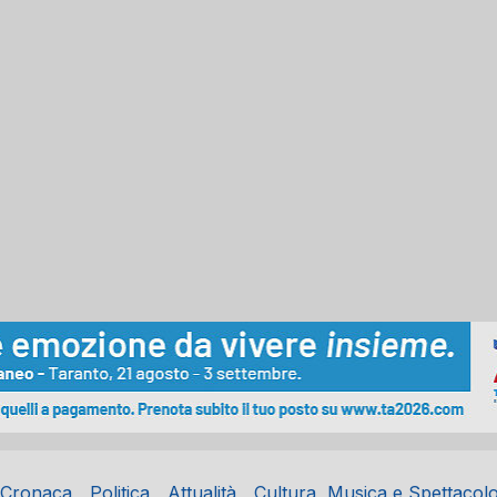
Cronaca
Politica
Attualità
Cultura, Musica e Spettacol