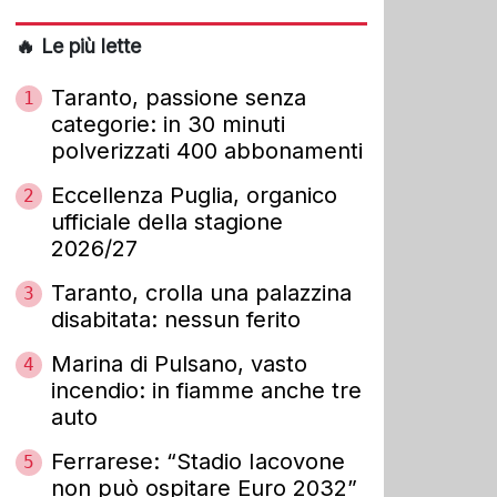
🔥 Le più lette
Taranto, passione senza
1
categorie: in 30 minuti
polverizzati 400 abbonamenti
Eccellenza Puglia, organico
2
ufficiale della stagione
2026/27
Taranto, crolla una palazzina
3
disabitata: nessun ferito
Marina di Pulsano, vasto
4
incendio: in fiamme anche tre
auto
Ferrarese: “Stadio Iacovone
5
non può ospitare Euro 2032”