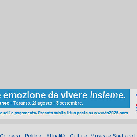
Cronaca
Politica
Attualità
Cultura, Musica e Spettacol