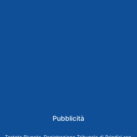
Pubblicità
Testata Blunote, Registrazione Tribunale di Brindisi reg.