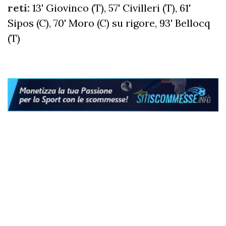
reti:
13' Giovinco (T), 57' Civilleri (T), 61'
Sipos (C), 70' Moro (C) su rigore, 93' Bellocq
(T)