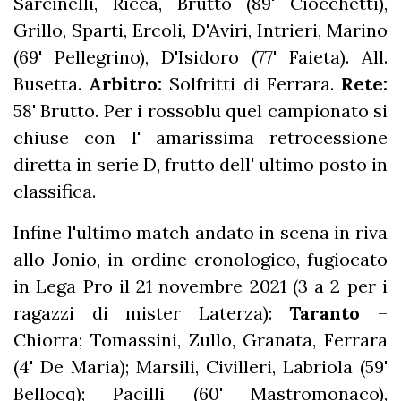
Sarcinelli, Ricca, Brutto (89' Ciocchetti),
Grillo, Sparti, Ercoli, D'Aviri, Intrieri, Marino
(69' Pellegrino), D'Isidoro (77' Faieta). All.
Busetta.
Arbitro:
Solfritti di Ferrara.
Rete:
58' Brutto. Per i rossoblu quel campionato si
chiuse con l' amarissima retrocessione
diretta in serie D, frutto dell' ultimo posto in
classifica.
Infine l'ultimo match andato in scena in riva
allo Jonio, in ordine cronologico, fugiocato
in Lega Pro il 21
novembre 2021 (3 a 2 per i
ragazzi di mister Laterza):
Taranto
–
Chiorra; Tomassini, Zullo, Granata, Ferrara
(4' De Maria); Marsili, Civilleri, Labriola (59'
Bellocq); Pacilli (60' Mastromonaco),