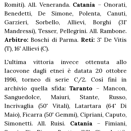
Romiti). All. Veneranda.
Catania
– Onorati,
Benedetti, De Simone, Polenta, Canuti,
Garzieri, Sorbello, Allievi, Borghi (31'
Mandressi), Tesser, Pellegrini. All. Rambone.
Arbitro:
Boschi di Parma.
Reti:
3' De Vitis
(T), 16' Allievi (C).
L'ultima vittoria invece ottenuta allo
Iacovone dagli etnei è datata 20 ottobre
1996, torneo di serie C/2. Così finì in
archivio quella sfida:
Taranto
– Mancon,
Sanguedolce, Maiuri, Stante, Russo,
Incrivaglia (50' Vitali), Latartara (64' Di
Maio), Ficarra (50' Gemmi), Cipriani, Caputo,
Simonetti. All. Ruisi.
Catania
– Fimiani,