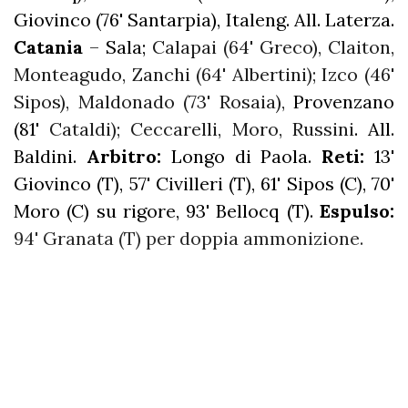
Giovinco (76' Santarpia), Italeng. All. Laterza.
Catania
– Sala;
Calapai (64' Greco), Claiton,
Monteagudo, Zanchi (64' Albertini); Izco (46'
Sipos), Maldonado (73' Rosaia),
Provenzano
(81'
Cataldi); Ceccarelli, Moro, Russini
. All.
Baldini.
Arbitro:
Longo di Paola.
Reti:
13'
Giovinco (T), 57' Civilleri (T), 61' Sipos (C), 70'
Moro (C) su rigore, 93' Bellocq (T).
Espulso:
94' Granata (T) per doppia ammonizione.