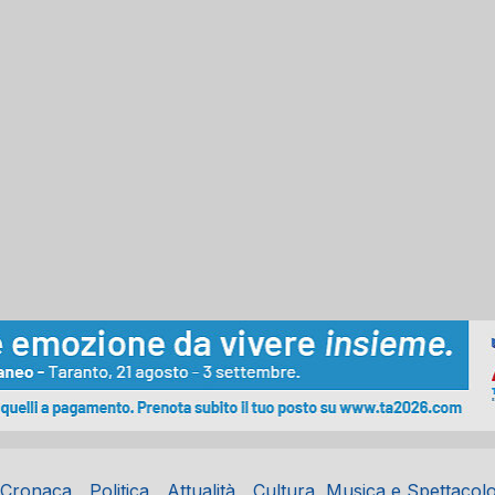
Cronaca
Politica
Attualità
Cultura, Musica e Spettacol