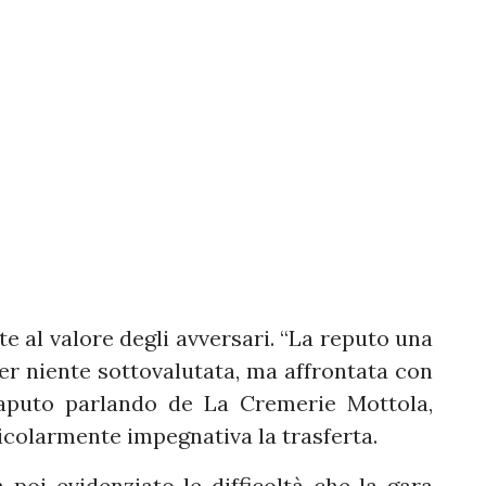
te al valore degli avversari. “La reputo una
r niente sottovalutata, ma affrontata con
Caputo parlando de La Cremerie Mottola,
colarmente impegnativa la trasferta.
a poi evidenziato le difficoltà che la gara