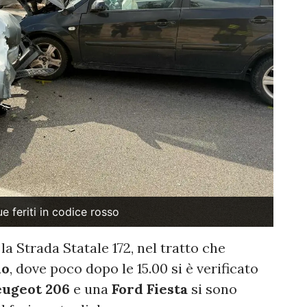
e feriti in codice rosso
a Strada Statale 172, nel tratto che
lo
, dove poco dopo le 15.00 si è verificato
eugeot 206
e una
Ford Fiesta
si sono