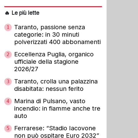
🔥 Le più lette
Taranto, passione senza
1
categorie: in 30 minuti
polverizzati 400 abbonamenti
Eccellenza Puglia, organico
2
ufficiale della stagione
2026/27
Taranto, crolla una palazzina
3
disabitata: nessun ferito
Marina di Pulsano, vasto
4
incendio: in fiamme anche tre
auto
Ferrarese: “Stadio Iacovone
5
non può ospitare Euro 2032”