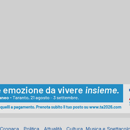
Cronaca
Politica
Attualità
Cultura, Musica e Spettacol