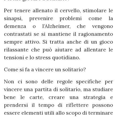
Per tenere allenato il cervello, stimolare le
sinapsi, prevenire problemi come la
demenza o l’Alzheimer, che vengono
contrastati se si mantiene il ragionamento
sempre attivo. Si tratta anche di un gioco
rilassante che può aiutare ad allentare le
tensioni e lo stress quotidiano.
Come si fa a vincere un solitario?
Non ci sono delle regole specifiche per
vincere una partita di solitario, ma studiare
bene le carte, creare una strategia e
prendersi il tempo di riflettere possono
essere elementi utili allo scopo di terminare