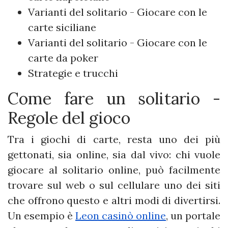
Varianti del solitario - Giocare con le
carte siciliane
Varianti del solitario - Giocare con le
carte da poker
Strategie e trucchi
Come fare un solitario -
Regole del gioco
Tra i giochi di carte, resta uno dei più
gettonati, sia online, sia dal vivo: chi vuole
giocare al solitario online, può facilmente
trovare sul web o sul cellulare uno dei siti
che offrono questo e altri modi di divertirsi.
Un esempio è
Leon casinò online
, un portale