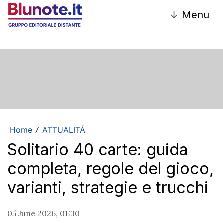
↓
Menu
Home
ATTUALITÁ
/
Solitario 40 carte: guida
completa, regole del gioco,
varianti, strategie e trucchi
05 June 2026, 01:30