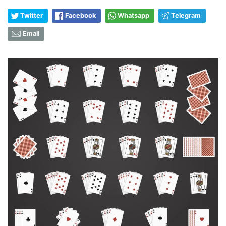
Twitter
Facebook
Whatsapp
Telegram
Email