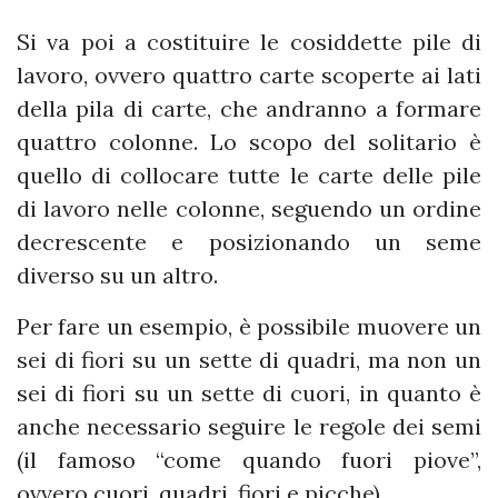
Si va poi a costituire le cosiddette pile di
lavoro, ovvero quattro carte scoperte ai lati
della pila di carte, che andranno a formare
quattro colonne. Lo scopo del solitario è
quello di collocare tutte le carte delle pile
di lavoro nelle colonne, seguendo un ordine
decrescente e posizionando un seme
diverso su un altro.
Per fare un esempio, è possibile muovere un
sei di fiori su un sette di quadri, ma non un
sei di fiori su un sette di cuori, in quanto è
anche necessario seguire le regole dei semi
(il famoso “come quando fuori piove”,
ovvero cuori, quadri, fiori e picche).