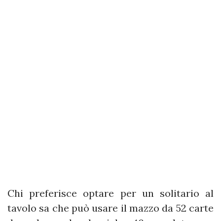
Chi preferisce optare per un solitario al
tavolo sa che può usare il mazzo da 52 carte