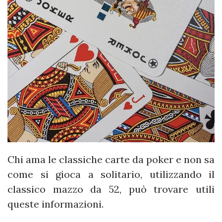
Chi ama le classiche carte da poker e non sa
come si gioca a solitario, utilizzando il
classico mazzo da 52, può trovare utili
queste informazioni.