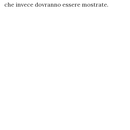
che invece dovranno essere mostrate.