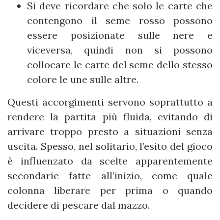
Si deve ricordare che solo le carte che
contengono il seme rosso possono
essere posizionate sulle nere e
viceversa, quindi non si possono
collocare le carte del seme dello stesso
colore le une sulle altre.
Questi accorgimenti servono soprattutto a
rendere la partita più fluida, evitando di
arrivare troppo presto a situazioni senza
uscita. Spesso, nel solitario, l’esito del gioco
è influenzato da scelte apparentemente
secondarie fatte all’inizio, come quale
colonna liberare per prima o quando
decidere di pescare dal mazzo.