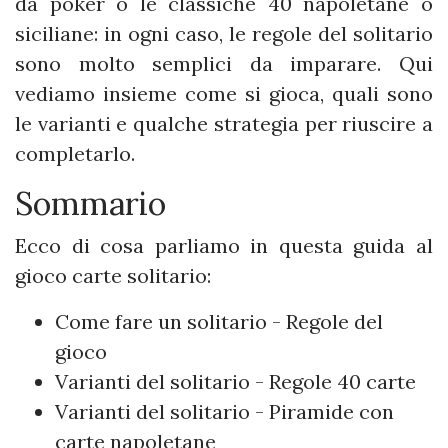
da poker o le classiche 40 napoletane o
siciliane: in ogni caso, le regole del solitario
sono molto semplici da imparare. Qui
vediamo insieme come si gioca, quali sono
le varianti e qualche strategia per riuscire a
completarlo.
Sommario
Ecco di cosa parliamo in questa guida al
gioco carte solitario:
Come fare un solitario - Regole del
gioco
Varianti del solitario - Regole 40 carte
Varianti del solitario - Piramide con
carte napoletane