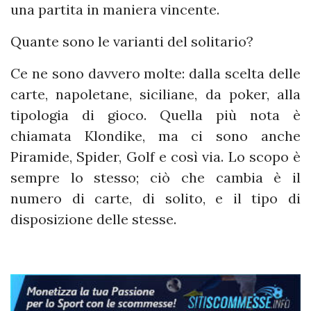
una partita in maniera vincente.
Quante sono le varianti del solitario?
Ce ne sono davvero molte: dalla scelta delle
carte, napoletane, siciliane, da poker, alla
tipologia di gioco. Quella più nota è
chiamata Klondike, ma ci sono anche
Piramide, Spider, Golf e così via. Lo scopo è
sempre lo stesso; ciò che cambia è il
numero di carte, di solito, e il tipo di
disposizione delle stesse.