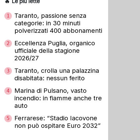
🔥 Le più lette
Taranto, passione senza
1
categorie: in 30 minuti
polverizzati 400 abbonamenti
Eccellenza Puglia, organico
2
ufficiale della stagione
2026/27
Taranto, crolla una palazzina
3
disabitata: nessun ferito
Marina di Pulsano, vasto
4
incendio: in fiamme anche tre
auto
Ferrarese: “Stadio Iacovone
5
non può ospitare Euro 2032”