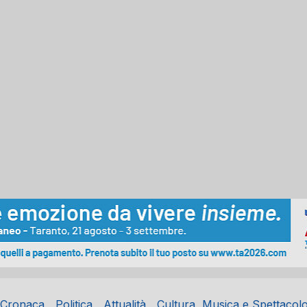
Cronaca
Politica
Attualità
Cultura, Musica e Spettacol