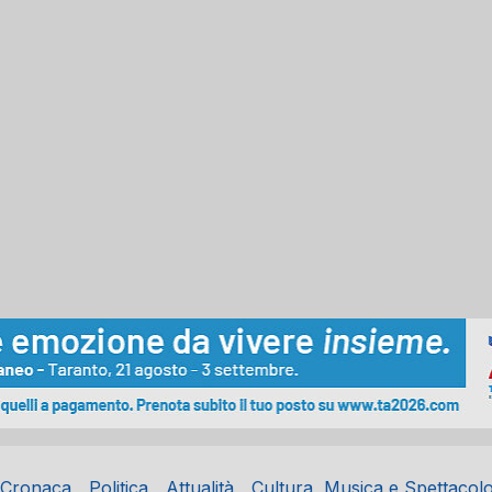
Cronaca
Politica
Attualità
Cultura, Musica e Spettacol