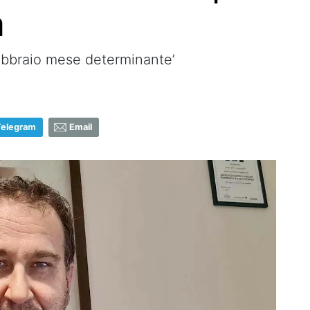
a
Febbraio mese determinante’
Telegram
Email