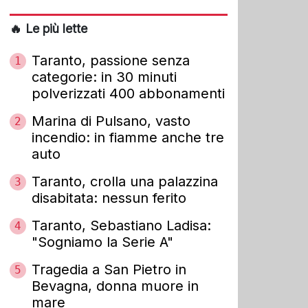
🔥 Le più lette
Taranto, passione senza
1
categorie: in 30 minuti
polverizzati 400 abbonamenti
Marina di Pulsano, vasto
2
incendio: in fiamme anche tre
auto
Taranto, crolla una palazzina
3
disabitata: nessun ferito
Taranto, Sebastiano Ladisa:
4
"Sogniamo la Serie A"
Tragedia a San Pietro in
5
Bevagna, donna muore in
mare