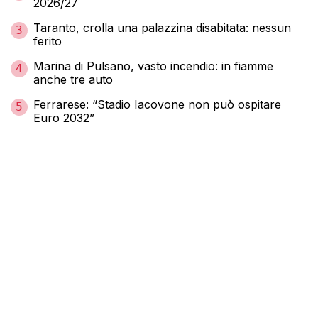
2026/27
Taranto, crolla una palazzina disabitata: nessun
3
ferito
Marina di Pulsano, vasto incendio: in fiamme
4
anche tre auto
Ferrarese: “Stadio Iacovone non può ospitare
5
Euro 2032”