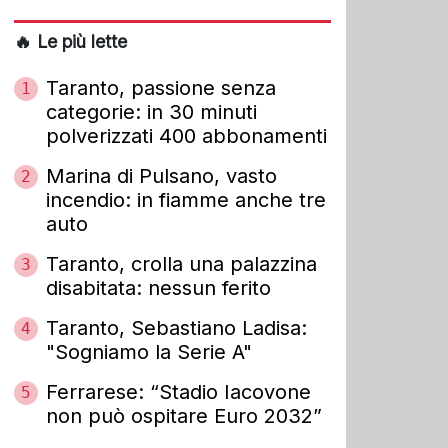
🔥 Le più lette
Taranto, passione senza
1
categorie: in 30 minuti
polverizzati 400 abbonamenti
Marina di Pulsano, vasto
2
incendio: in fiamme anche tre
auto
Taranto, crolla una palazzina
3
disabitata: nessun ferito
Taranto, Sebastiano Ladisa:
4
"Sogniamo la Serie A"
Ferrarese: “Stadio Iacovone
5
non può ospitare Euro 2032”