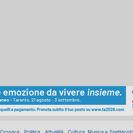
Cronaca
Politica
Attualità
Cultura, Musica e Spettacol