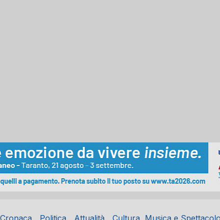
Cronaca
Politica
Attualità
Cultura, Musica e Spettacol