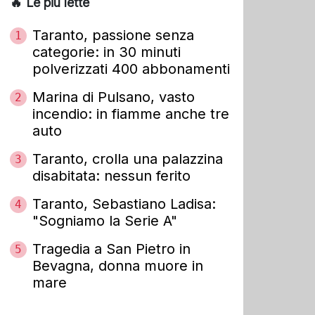
🔥 Le più lette
Taranto, passione senza
1
categorie: in 30 minuti
polverizzati 400 abbonamenti
Marina di Pulsano, vasto
2
incendio: in fiamme anche tre
auto
Taranto, crolla una palazzina
3
disabitata: nessun ferito
Taranto, Sebastiano Ladisa:
4
"Sogniamo la Serie A"
Tragedia a San Pietro in
5
Bevagna, donna muore in
mare