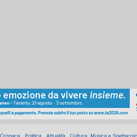
Cronaca
Politica
Attualità
Cultura, Musica e Spettacol