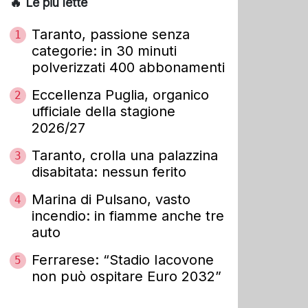
🔥 Le più lette
Taranto, passione senza
1
categorie: in 30 minuti
polverizzati 400 abbonamenti
Eccellenza Puglia, organico
2
ufficiale della stagione
2026/27
Taranto, crolla una palazzina
3
disabitata: nessun ferito
Marina di Pulsano, vasto
4
incendio: in fiamme anche tre
auto
Ferrarese: “Stadio Iacovone
5
non può ospitare Euro 2032”