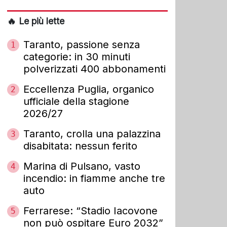
🔥 Le più lette
Taranto, passione senza
1
categorie: in 30 minuti
polverizzati 400 abbonamenti
Eccellenza Puglia, organico
2
ufficiale della stagione
2026/27
Taranto, crolla una palazzina
3
disabitata: nessun ferito
Marina di Pulsano, vasto
4
incendio: in fiamme anche tre
auto
Ferrarese: “Stadio Iacovone
5
non può ospitare Euro 2032”