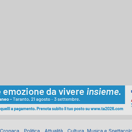
Cronaca
Politica
Attualità
Cultura, Musica e Spettacol