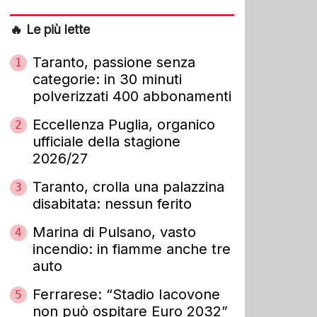
🔥 Le più lette
Taranto, passione senza
1
categorie: in 30 minuti
polverizzati 400 abbonamenti
Eccellenza Puglia, organico
2
ufficiale della stagione
2026/27
Taranto, crolla una palazzina
3
disabitata: nessun ferito
Marina di Pulsano, vasto
4
incendio: in fiamme anche tre
auto
Ferrarese: “Stadio Iacovone
5
non può ospitare Euro 2032”