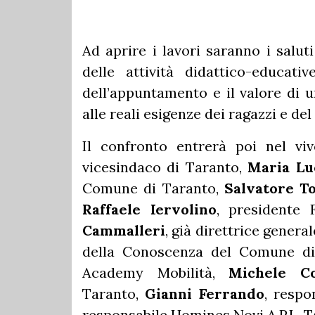
Ad aprire i lavori saranno i salut
delle attività didattico-educat
dell’appuntamento e il valore di 
alle reali esigenze dei ragazzi e del 
Il confronto entrerà poi nel vi
vicesindaco di Taranto,
Maria Lu
Comune di Taranto,
Salvatore T
Raffaele Iervolino
, presidente 
Cammalleri
, già direttrice gener
della Conoscenza del Comune d
Academy Mobilità,
Michele Co
Taranto,
Gianni Ferrando
, respo
responsabile Homines Novi A.P.L. T