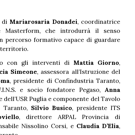
i di
Mariarosaria Donadei
, coordinatrice
ive Masterform, che introdurrà il senso
un percorso formativo capace di guardare
territorio.
vo con gli interventi di
Mattia Giorno
,
cia Simeone
, assessora all’Istruzione del
oma
, presidente di Confindustria Taranto,
F.I.N.S. e socio fondatore Pegaso,
Anna
ale dell’USR Puglia e componente del Tavolo
i Taranto,
Silvio Busico
, presidente ITS
viello
, direttore ARPAL Provincia di
nsabile Nissolino Corsi, e
Claudia D’Elia
,
aranto.