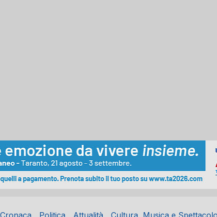
Cronaca
Politica
Attualità
Cultura, Musica e Spettacol