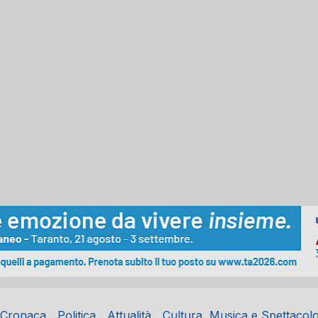
Cronaca
Politica
Attualità
Cultura, Musica e Spettacol