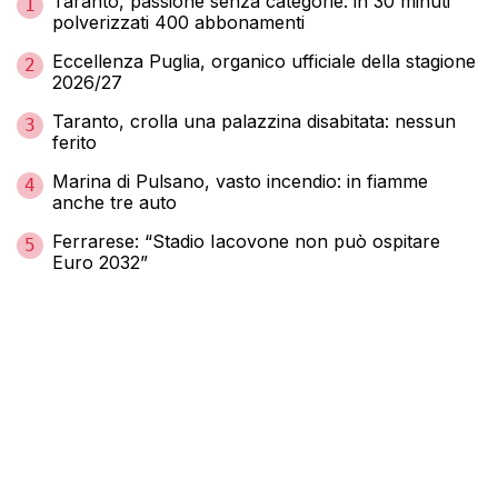
Taranto, passione senza categorie: in 30 minuti
1
polverizzati 400 abbonamenti
Eccellenza Puglia, organico ufficiale della stagione
2
2026/27
Taranto, crolla una palazzina disabitata: nessun
3
ferito
Marina di Pulsano, vasto incendio: in fiamme
4
anche tre auto
Ferrarese: “Stadio Iacovone non può ospitare
5
Euro 2032”