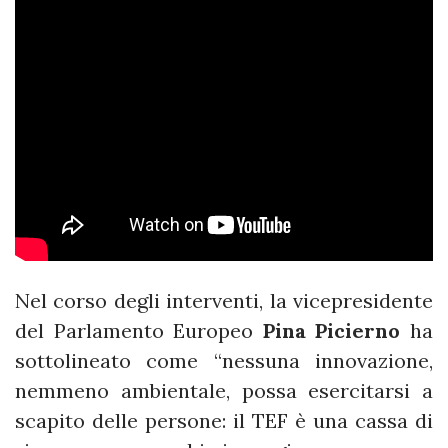
Nel corso degli interventi, la vicepresidente
del Parlamento Europeo
Pina
Picierno
ha
sottolineato come “nessuna innovazione,
nemmeno ambientale, possa esercitarsi a
scapito delle persone: il TEF è una cassa di