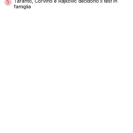
Taranto, Corvino e Rajkovic decidono il test in
5
famiglia