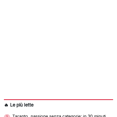
🔥 Le più lette
Taranto, passione senza categorie: in 30 minuti