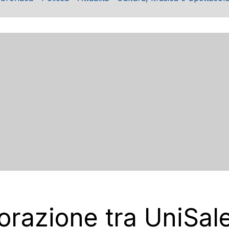
borazione tra UniSal