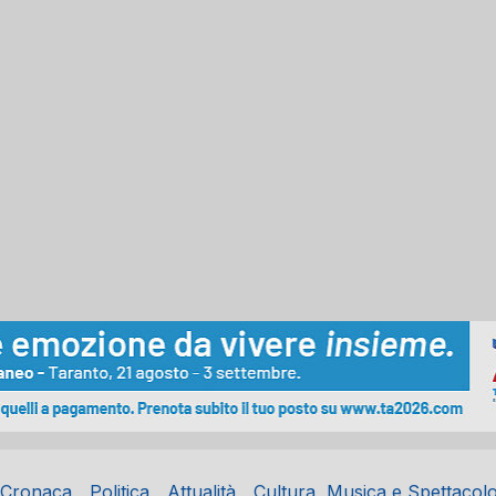
Cronaca
Politica
Attualità
Cultura, Musica e Spettacol