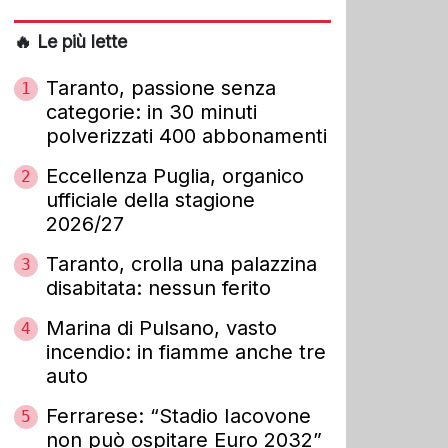
🔥 Le più lette
Taranto, passione senza
1
categorie: in 30 minuti
polverizzati 400 abbonamenti
Eccellenza Puglia, organico
2
ufficiale della stagione
2026/27
Taranto, crolla una palazzina
3
disabitata: nessun ferito
Marina di Pulsano, vasto
4
incendio: in fiamme anche tre
auto
Ferrarese: “Stadio Iacovone
5
non può ospitare Euro 2032”