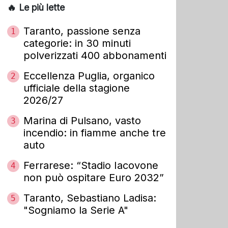
🔥 Le più lette
Taranto, passione senza
1
categorie: in 30 minuti
polverizzati 400 abbonamenti
Eccellenza Puglia, organico
2
ufficiale della stagione
2026/27
Marina di Pulsano, vasto
3
incendio: in fiamme anche tre
auto
Ferrarese: “Stadio Iacovone
4
non può ospitare Euro 2032”
Taranto, Sebastiano Ladisa:
5
"Sogniamo la Serie A"