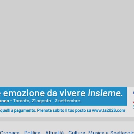
Cronaca
Politica
Attualità
Cultura, Musica e Spettacol