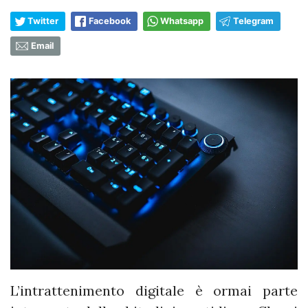
Twitter
Facebook
Whatsapp
Telegram
Email
L’intrattenimento digitale è ormai parte