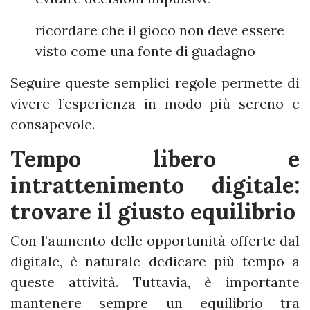
ricordare che il gioco non deve essere
visto come una fonte di guadagno
Seguire queste semplici regole permette di
vivere l’esperienza in modo più sereno e
consapevole.
Tempo libero e
intrattenimento digitale:
trovare il giusto equilibrio
Con l’aumento delle opportunità offerte dal
digitale, è naturale dedicare più tempo a
queste attività. Tuttavia, è importante
mantenere sempre un equilibrio tra