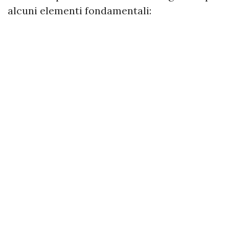
alcuni elementi fondamentali: