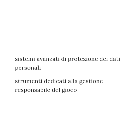
sistemi avanzati di protezione dei dati
personali
strumenti dedicati alla gestione
responsabile del gioco