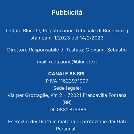
Pubblicità
Testata Blunote, Registrazione Tribunale di Brindisi reg.
stampa n. 1/2023 del 14/2/2023
Direttore Responsabile di Testata: Giovanni Sebastio
mail:
redazione@blunote.it
CANALE 85 SRL
P.IVA 11622971007
Sede legale:
Via per Grottaglie, Km 2 – 72021 Francavilla Fontana
(BR)
Tel. 0831 819986
Esercizio dei Diritti in materia di protezione dei Dati
Personali