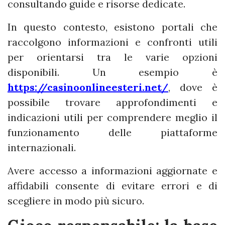
consultando guide e risorse dedicate.
In questo contesto, esistono portali che
raccolgono informazioni e confronti utili
per orientarsi tra le varie opzioni
disponibili. Un esempio è
https://casinoonlineesteri.net/
, dove è
possibile trovare approfondimenti e
indicazioni utili per comprendere meglio il
funzionamento delle piattaforme
internazionali.
Avere accesso a informazioni aggiornate e
affidabili consente di evitare errori e di
scegliere in modo più sicuro.