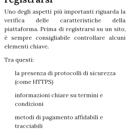
Uno degli aspetti più importanti riguarda la
verifica delle caratteristiche della
piattaforma. Prima di registrarsi su un sito,
è sempre consigliabile controllare alcuni
elementi chiave.
Tra questi:
la presenza di protocolli di sicurezza
(come HTTPS)
informazioni chiare su termini e
condizioni
metodi di pagamento affidabili e
tracciabili