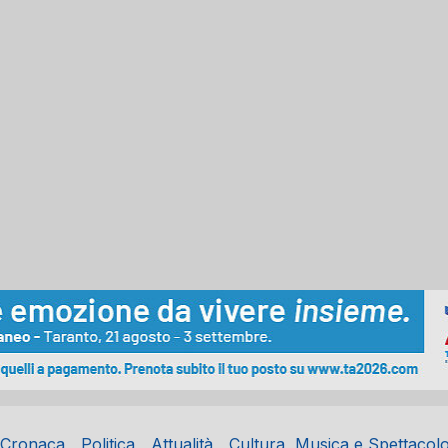
Cronaca
Politica
Attualità
Cultura, Musica e Spettacol