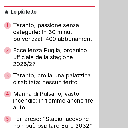
🔥 Le più lette
Taranto, passione senza
1
categorie: in 30 minuti
polverizzati 400 abbonamenti
Eccellenza Puglia, organico
2
ufficiale della stagione
2026/27
Taranto, crolla una palazzina
3
disabitata: nessun ferito
Marina di Pulsano, vasto
4
incendio: in fiamme anche tre
auto
Ferrarese: “Stadio Iacovone
5
non può ospitare Euro 2032”