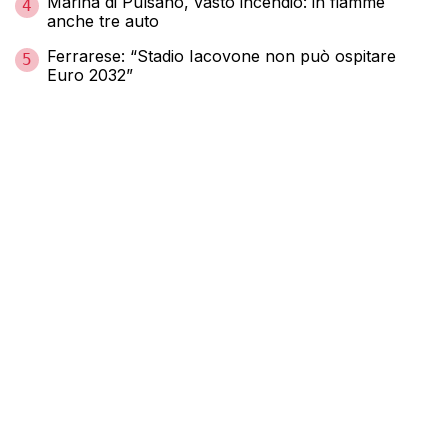
Marina di Pulsano, vasto incendio: in fiamme
4
anche tre auto
Ferrarese: “Stadio Iacovone non può ospitare
5
Euro 2032”