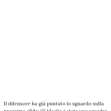
Il difensore ha già puntato lo sguardo sulla
prossima sfida: “
Il Maglie è stata una squadra