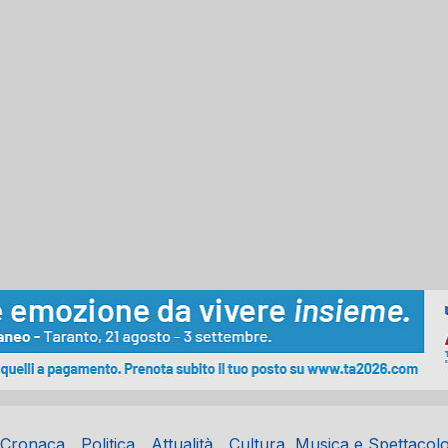
Cronaca
Politica
Attualità
Cultura, Musica e Spettacol