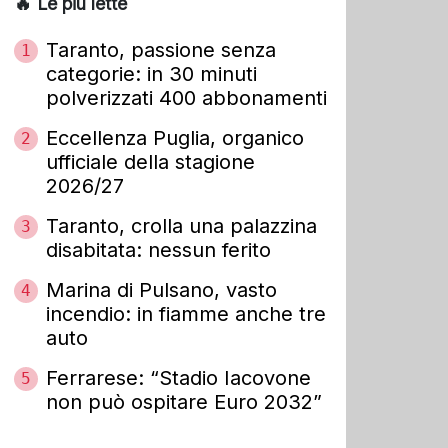
🔥 Le più lette
Taranto, passione senza
1
categorie: in 30 minuti
polverizzati 400 abbonamenti
Eccellenza Puglia, organico
2
ufficiale della stagione
2026/27
Taranto, crolla una palazzina
3
disabitata: nessun ferito
Marina di Pulsano, vasto
4
incendio: in fiamme anche tre
auto
Ferrarese: “Stadio Iacovone
5
non può ospitare Euro 2032”