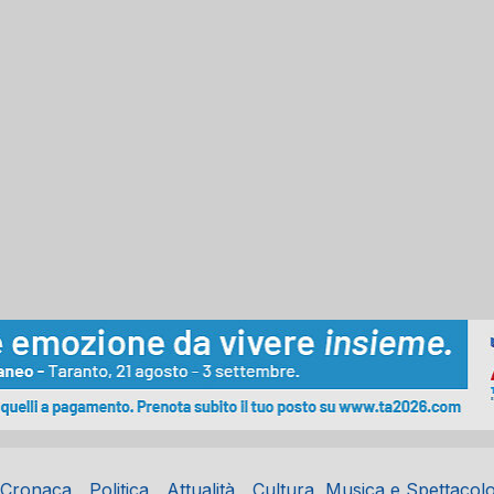
Cronaca
Politica
Attualità
Cultura, Musica e Spettacol