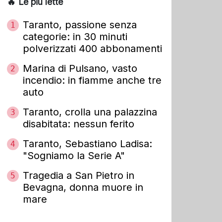
🔥 Le più lette
Taranto, passione senza
1
categorie: in 30 minuti
polverizzati 400 abbonamenti
Marina di Pulsano, vasto
2
incendio: in fiamme anche tre
auto
Taranto, crolla una palazzina
3
disabitata: nessun ferito
Taranto, Sebastiano Ladisa:
4
"Sogniamo la Serie A"
Tragedia a San Pietro in
5
Bevagna, donna muore in
mare