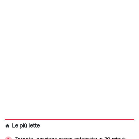
🔥 Le più lette
Taranto, passione senza categorie: in 30 minuti