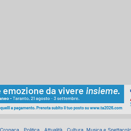
Cronaca
Politica
Attualità
Cultura, Musica e Spettacol