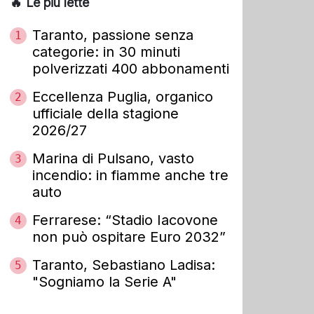
🔥 Le più lette
Taranto, passione senza
1
categorie: in 30 minuti
polverizzati 400 abbonamenti
Eccellenza Puglia, organico
2
ufficiale della stagione
2026/27
Marina di Pulsano, vasto
3
incendio: in fiamme anche tre
auto
Ferrarese: “Stadio Iacovone
4
non può ospitare Euro 2032”
Taranto, Sebastiano Ladisa:
5
"Sogniamo la Serie A"