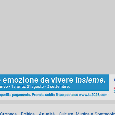
Cronaca
Politica
Attualità
Cultura, Musica e Spettacol