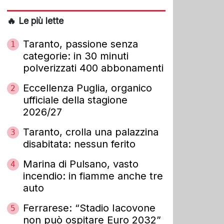
🔥 Le più lette
Taranto, passione senza
1
categorie: in 30 minuti
polverizzati 400 abbonamenti
Eccellenza Puglia, organico
2
ufficiale della stagione
2026/27
Taranto, crolla una palazzina
3
disabitata: nessun ferito
Marina di Pulsano, vasto
4
incendio: in fiamme anche tre
auto
Ferrarese: “Stadio Iacovone
5
non può ospitare Euro 2032”