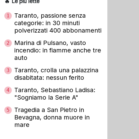
🔥 Le più lette
Taranto, passione senza
1
categorie: in 30 minuti
polverizzati 400 abbonamenti
Marina di Pulsano, vasto
2
incendio: in fiamme anche tre
auto
Taranto, crolla una palazzina
3
disabitata: nessun ferito
Taranto, Sebastiano Ladisa:
4
"Sogniamo la Serie A"
Tragedia a San Pietro in
5
Bevagna, donna muore in
mare