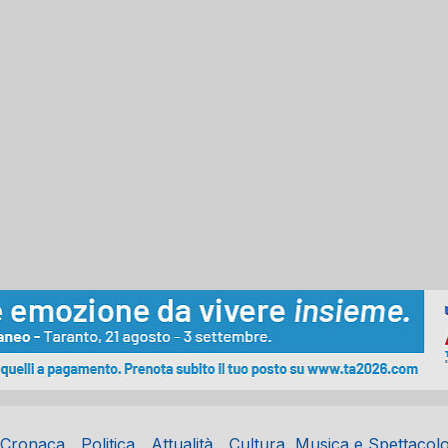
Cronaca
Politica
Attualità
Cultura, Musica e Spettacol