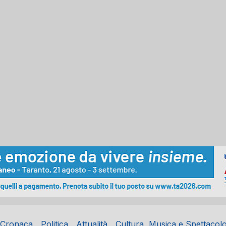
Cronaca
Politica
Attualità
Cultura, Musica e Spettacol