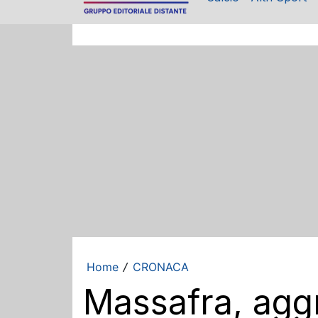
Home
CRONACA
/
Massafra, aggr