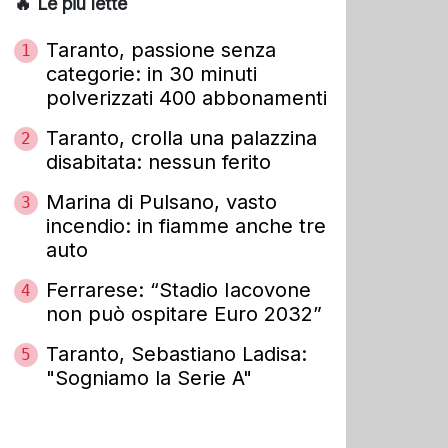
🔥 Le più lette
Taranto, passione senza
1
categorie: in 30 minuti
polverizzati 400 abbonamenti
Taranto, crolla una palazzina
2
disabitata: nessun ferito
Marina di Pulsano, vasto
3
incendio: in fiamme anche tre
auto
Ferrarese: “Stadio Iacovone
4
non può ospitare Euro 2032”
Taranto, Sebastiano Ladisa:
5
"Sogniamo la Serie A"