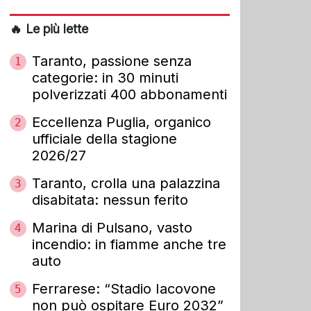
🔥 Le più lette
Taranto, passione senza
1
categorie: in 30 minuti
polverizzati 400 abbonamenti
Eccellenza Puglia, organico
2
ufficiale della stagione
2026/27
Taranto, crolla una palazzina
3
disabitata: nessun ferito
Marina di Pulsano, vasto
4
incendio: in fiamme anche tre
auto
Ferrarese: “Stadio Iacovone
5
non può ospitare Euro 2032”