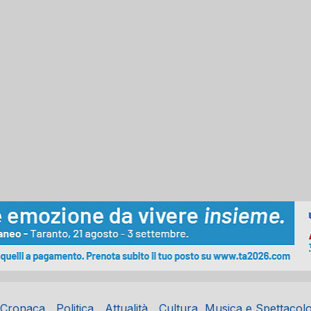
Cronaca
Politica
Attualità
Cultura, Musica e Spettacol