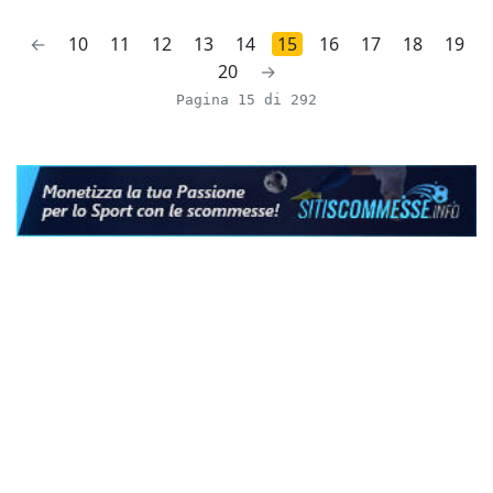
←
10
11
12
13
14
15
16
17
18
19
20
→
Pagina 15 di 292