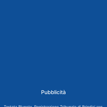
Pubblicità
Testata Blunote, Registrazione Tribunale di Brindisi reg.