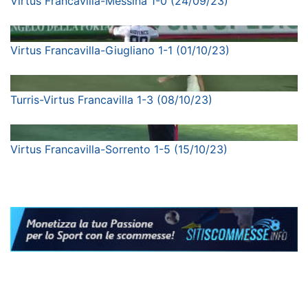
Virtus Francavilla-Messina 1-0 (24/09/23)
Virtus Francavilla-Giugliano 1-1 (01/10/23)
Turris-Virtus Francavilla 1-3 (08/10/23)
Virtus Francavilla-Sorrento 1-5 (15/10/23)